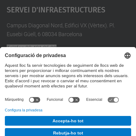
Servei D'Infraestructures
Campus Diagonal Nord, Edifici VX (Vèrtex). Pl.
Eusebi Güell, 6 08034 Barcelona
Telèfon
93 401 25 09
A/e
plans.autoproteccio@upc.edu
Directori UPC
Formulari de contacte
© UPC