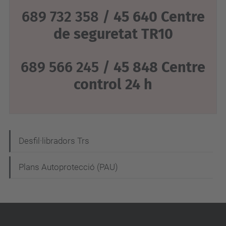
689 732 358 /
45 640 Centre
de seguretat TR10
689 566 245 /
45 848 Centre
control 24 h
N
Desfil·libradors Trs
a
Plans Autoprotecció (PAU)
v
e
g