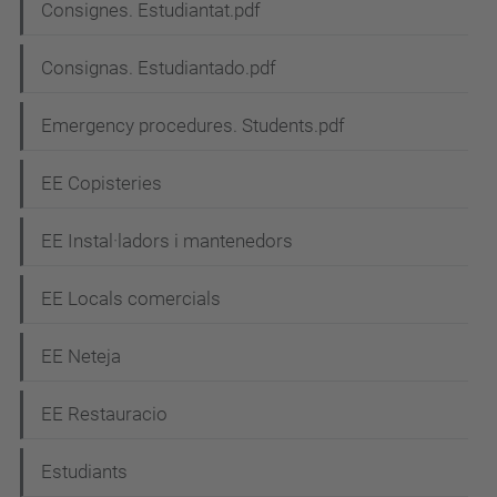
e
Consignes. Estudiantat.pdf
g
Consignas. Estudiantado.pdf
a
c
Emergency procedures. Students.pdf
i
EE Copisteries
ó
EE Instal·ladors i mantenedors
EE Locals comercials
EE Neteja
EE Restauracio
Estudiants