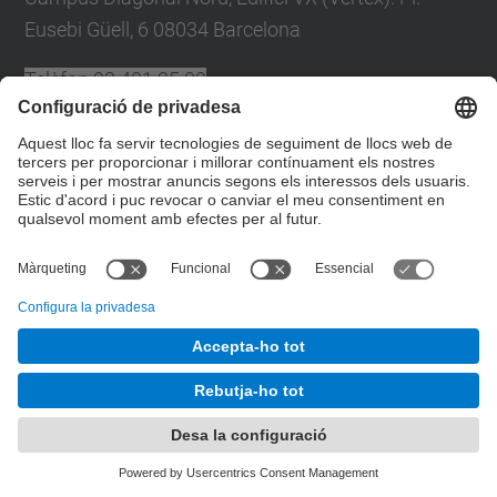
Eusebi Güell, 6 08034 Barcelona
Telèfon
93 401 25 09
A/e
plans.autoproteccio@upc.edu
Directori UPC
Formulari de contacte
© UPC
Desenvolupat amb
Mapa del lloc
Accessibilitat
Avís legal
Configuració de privadesa