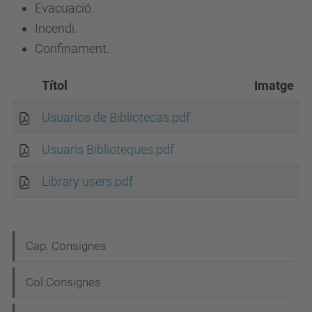
Evacuació.
Incendi.
Confinament.
Títol
Imatge
Usuarios de Bibliotecas.pdf
Usuaris Biblioteques.pdf
Library users.pdf
N
Cap. Consignes
a
Col.Consignes
v