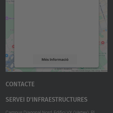
Necessitem el vostre
consentiment per carregar el
servei Google Maps!
Utilitzem un servei de tercers per incrustar
contingut del mapa que pugui recollir dades
sobre la vostra activitat. Reviseu-ne els
detalls i accepteu el servei per veure el
mapa.
Més Informació
Accepta
Contacte
powered by
Usercentrics Consent
Management Platform
Servei D'Infraestructures
Campus Diagonal Nord, Edifici VX (Vèrtex). Pl.