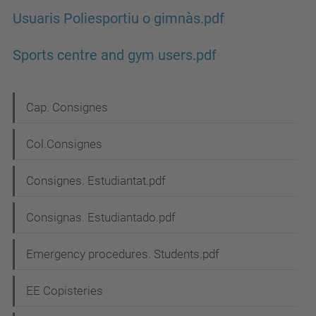
Usuaris Poliesportiu o gimnàs.pdf
Sports centre and gym users.pdf
N
Cap. Consignes
a
Col.Consignes
v
e
Consignes. Estudiantat.pdf
g
Consignas. Estudiantado.pdf
a
c
Emergency procedures. Students.pdf
i
EE Copisteries
ó