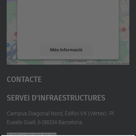
Utilitzem un servei de tercers per incrustar
contingut del mapa que pugui recollir dades
sobre la vostra activitat. Reviseu-ne els
detalls i accepteu el servei per veure el
mapa.
Més Informació
Accepta
Contacte
powered by
Usercentrics Consent
Management Platform
Servei D'Infraestructures
Campus Diagonal Nord, Edifici VX (Vèrtex). Pl.
Eusebi Güell, 6 08034 Barcelona
Telèfon
93 401 25 09