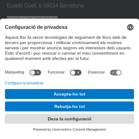
Eusebi Güell, 6 08034 Barcelona
Telèfon
93 401 25 09
A/e
plans.autoproteccio@upc.edu
Directori UPC
Formulari de contacte
© UPC
Desenvolupat amb
Mapa del lloc
Accessibilitat
Avís legal
Configuració de privadesa