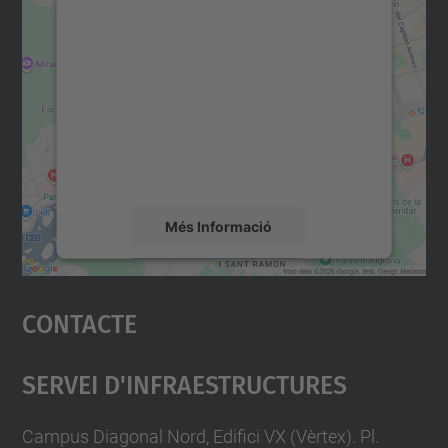
Necessitem el vostre
consentiment per carregar el
servei Google Maps!
Utilitzem un servei de tercers per incrustar
contingut del mapa que pugui recollir dades
sobre la vostra activitat. Reviseu-ne els
detalls i accepteu el servei per veure el
mapa.
Més Informació
Accepta
Contacte
powered by
Usercentrics Consent
Management Platform
Servei D'Infraestructures
Campus Diagonal Nord, Edifici VX (Vèrtex). Pl.