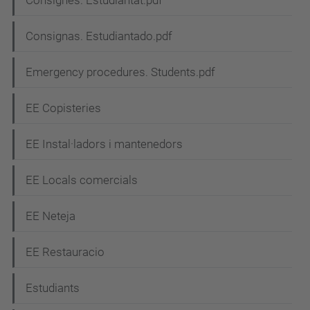
e
Consignes. Estudiantat.pdf
g
Consignas. Estudiantado.pdf
a
c
Emergency procedures. Students.pdf
i
EE Copisteries
ó
EE Instal·ladors i mantenedors
EE Locals comercials
EE Neteja
EE Restauracio
Estudiants