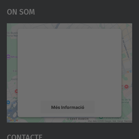
On Som
Necessitem el vostre
consentiment per carregar el
servei Google Maps!
Utilitzem un servei de tercers per incrustar
contingut del mapa que pugui recollir dades
sobre la vostra activitat. Reviseu-ne els
detalls i accepteu el servei per veure el
mapa.
Més Informació
Accepta
Contacte
powered by
Usercentrics Consent