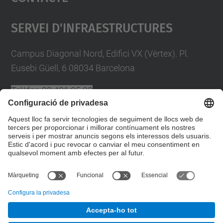
Management Platform
Servei D'Infraestructures
Campus Diagonal Nord, Edifici VX (Vèrtex). Pl.
Eusebi Güell, 6 08034 Barcelona
Telèfon
93 401 25 09
A/e
plans.autoproteccio@upc.edu
Directori UPC
Formulari de contacte
© UPC