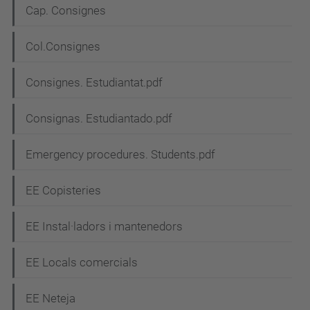
N
Cap. Consignes
a
Col.Consignes
v
e
Consignes. Estudiantat.pdf
g
Consignas. Estudiantado.pdf
a
c
Emergency procedures. Students.pdf
i
EE Copisteries
ó
EE Instal·ladors i mantenedors
EE Locals comercials
EE Neteja