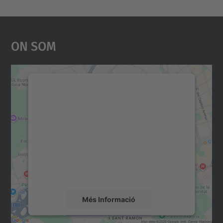
On Som
Necessitem el vostre
consentiment per carregar el
servei Google Maps!
Utilitzem un servei de tercers per incrustar
contingut del mapa que pugui recollir dades
sobre la vostra activitat. Reviseu-ne els
detalls i accepteu el servei per veure el
mapa.
Més Informació