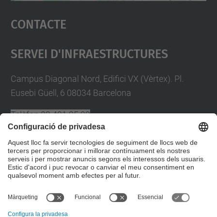
Accepta
Contacte
powered by
Usercentrics Consent
Management Platform
Servei D'Infraestructures
Campus Diagonal Nord, Edifici VX (Vèrtex). Pl.
Eusebi Güell, 6 08034 Barcelona
Telèfon
93 401 25 09
A/e
plans.autoproteccio@upc.edu
Directori UPC
Formulari de contacte