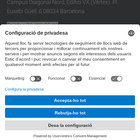
Campus Diagonal Nord, Edifici VX (Vèrtex). Pl.
Eusebi Güell, 6 08034 Barcelona
Telèfon
93 401 25 09
A/e
plans.autoproteccio@upc.edu
Directori UPC
Formulari de contacte
© UPC
Desenvolupat amb
Mapa del lloc
Accessibilitat