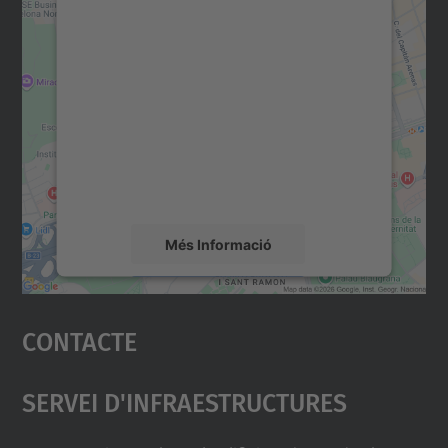
Necessitem el vostre
consentiment per carregar el
servei Google Maps!
Utilitzem un servei de tercers per incrustar
contingut del mapa que pugui recollir dades
sobre la vostra activitat. Reviseu-ne els
detalls i accepteu el servei per veure el
mapa.
Més Informació
Accepta
Contacte
powered by
Usercentrics Consent
Management Platform
Servei D'Infraestructures