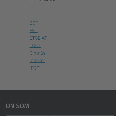
BCT
EET
ETSEIAT
FOOT
Gimnàs
Intexter
IPCT
On Som