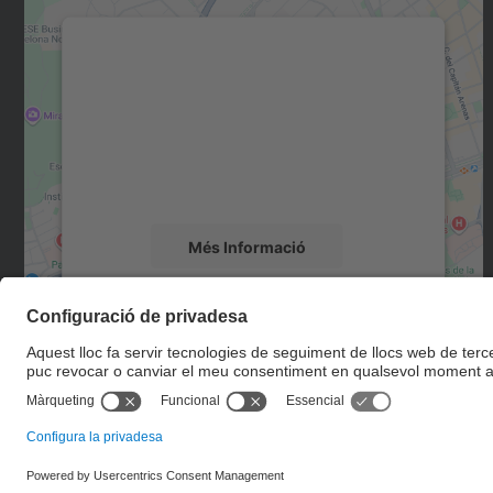
Necessitem el vostre consentiment
per carregar el servei Google Maps!
Utilitzem un servei de tercers per incrustar
contingut del mapa que pugui recollir dades
sobre la vostra activitat. Reviseu-ne els
detalls i accepteu el servei per veure el mapa.
Més Informació
Accepta
powered by
Usercentrics Consent
Management Platform