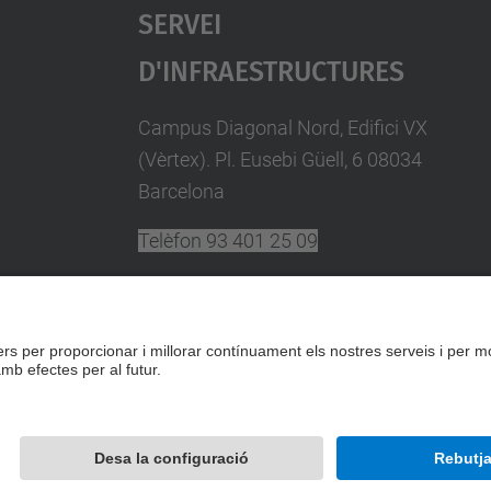
Servei
D'Infraestructures
Campus Diagonal Nord, Edifici VX
(Vèrtex). Pl. Eusebi Güell, 6 08034
Barcelona
Telèfon
93 401 25 09
A/e
plans.autoproteccio@upc.edu
Directori UPC
Formulari de contacte