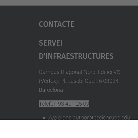
Contacte
Servei
D'Infraestructures
Campus Diagonal Nord, Edifici VX
(Vèrtex). Pl. Eusebi Güell, 6 08034
Barcelona
Telèfon
93 401 25 09
A/e
plans.autoproteccio@upc.edu
Directori UPC