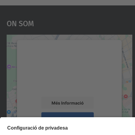
On Som
Necessitem el vostre consentiment
per carregar el servei Google Maps!
Utilitzem un servei de tercers per incrustar
contingut del mapa que pugui recollir dades
sobre la vostra activitat. Reviseu-ne els
detalls i accepteu el servei per veure el mapa.
Més Informació
Accepta
powered by
Usercentrics Consent