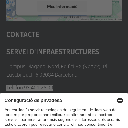
Més Informació
Accepta
Contacte
powered by
Usercentrics Consent
Management Platform
Servei D'Infraestructures
Campus Diagonal Nord, Edifici VX (Vèrtex). Pl.
Eusebi Güell, 6 08034 Barcelona
Telèfon
93 401 25 09
A/e
plans.autoproteccio@upc.edu
Directori UPC
Formulari de contacte