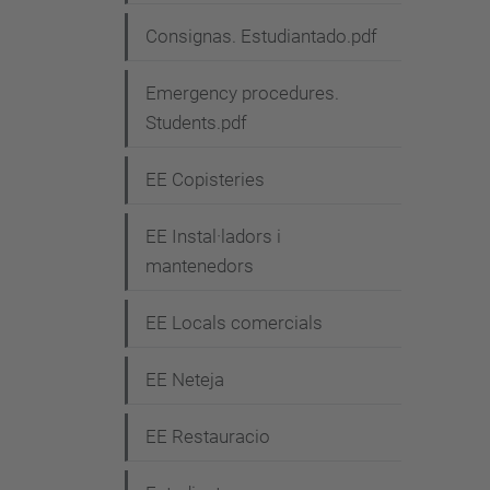
g
Consignas. Estudiantado.pdf
a
c
Emergency procedures.
i
Students.pdf
ó
EE Copisteries
EE Instal·ladors i
mantenedors
EE Locals comercials
EE Neteja
EE Restauracio