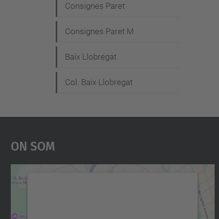
Consignes Paret
Consignes Paret M
Baix Llobregat
Col. Baix Llobregat
On Som
Necessitem el vostre consentiment
per carregar el servei Google Maps!
Utilitzem un servei de tercers per incrustar