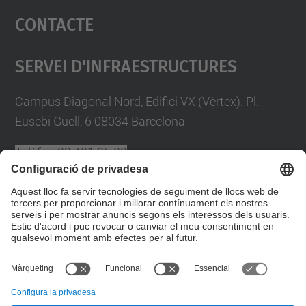
Contacte
powered by
Usercentrics Consent
Management Platform
Servei D'Infraestructures
Campus Diagonal Nord, Edifici VX (Vèrtex). Pl.
Eusebi Güell, 6 08034 Barcelona
Telèfon
93 401 25 09
A/e
plans.autoproteccio@upc.edu
Directori UPC
Formulari de contacte