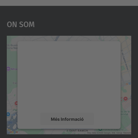
On Som
Necessitem el vostre
consentiment per carregar el
servei Google Maps!
Utilitzem un servei de tercers per incrustar
contingut del mapa que pugui recollir dades
sobre la vostra activitat. Reviseu-ne els
detalls i accepteu el servei per veure el
mapa.
Més Informació
Accepta